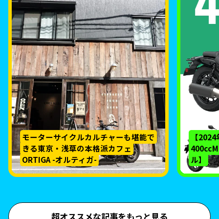
モーターサイクルカルチャーも堪能で
【202
きる東京・浅草の本格派カフェ
400c
ORTIGA -オルティガ-
ル】
超オススメな記事をもっと見る