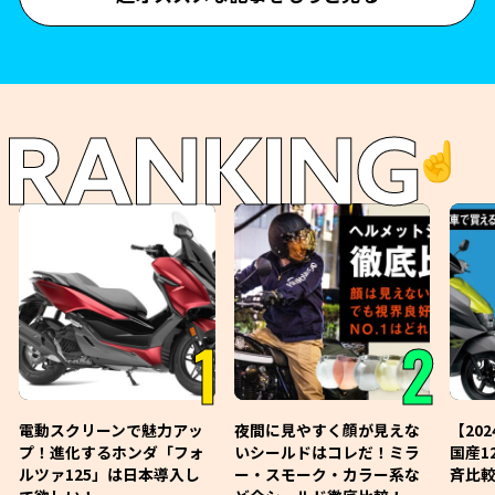
RANKING
☝️
1
2
電動スクリーンで魅力アッ
夜間に見やすく顔が見えな
【20
プ！進化するホンダ「フォ
いシールドはコレだ！ミラ
国産1
ルツァ125」は日本導入し
ー・スモーク・カラー系な
斉比較