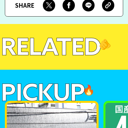
SHARE
RELATED
🫵
PICKUP
🔥