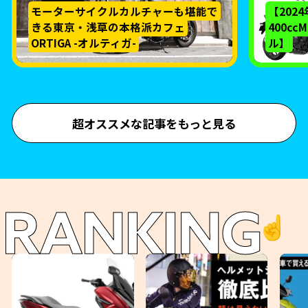
モーターサイクルカルチャーも堪能で
【202
きる東京・浅草の本格派カフェ
400c
ORTIGA -オルティガ-
ル】
超オススメな記事をもっと見る
RANKING
☝️