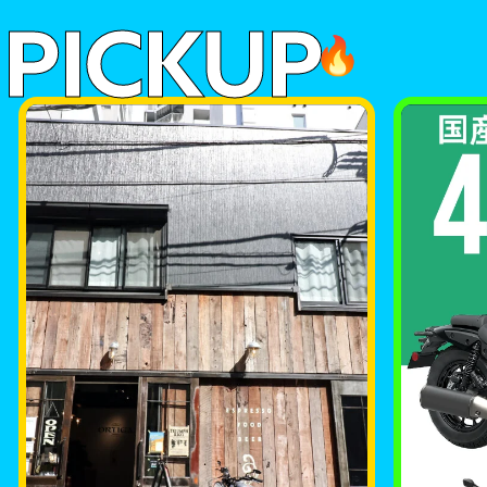
PICKUP
🔥