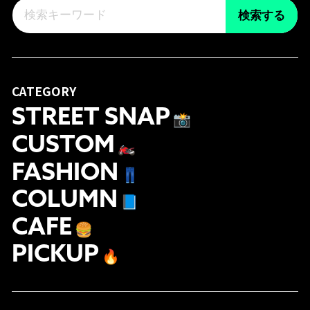
検索する
CATEGORY
STREET SNAP
📸
CUSTOM
🏍
FASHION
👖
COLUMN
📘
CAFE
🍔
PICKUP
🔥