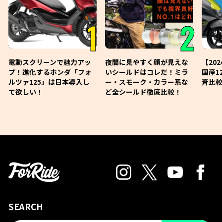
1
2
電動スクリーンで魅力アッ
夜間に見やすく顔が見えな
【20
プ！進化するホンダ「フォ
いシールドはコレだ！ミラ
国産1
ルツァ125」は日本導入し
ー・スモーク・カラー系な
斉比較
て欲しい！
ど全シールド徹底比較！
SEARCH