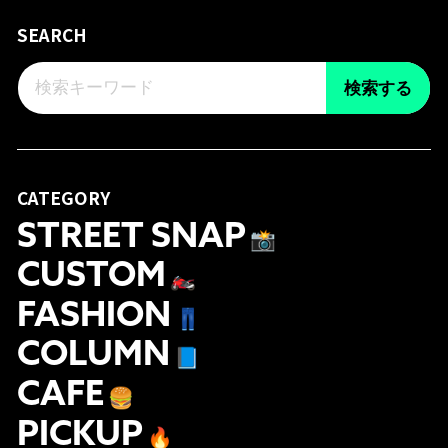
SEARCH
検索する
CATEGORY
STREET SNAP
📸
CUSTOM
🏍
FASHION
👖
COLUMN
📘
CAFE
🍔
PICKUP
🔥