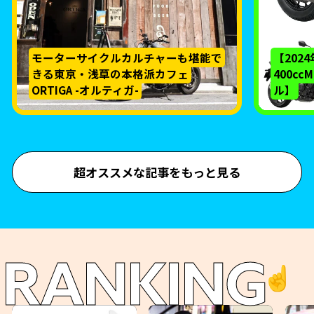
モーターサイクルカルチャーも堪能で
【202
きる東京・浅草の本格派カフェ
400c
ORTIGA -オルティガ-
ル】
超オススメな記事をもっと見る
RANKING
☝️