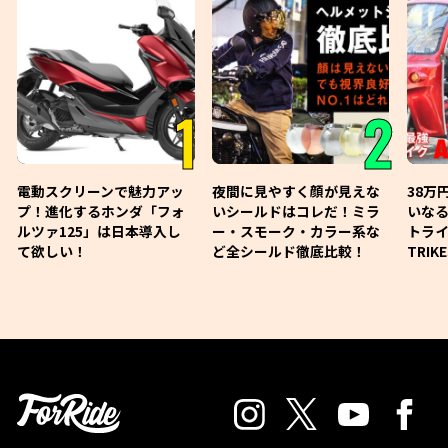
1
2
電動スクリーンで魅力アッ
夜間に見やすく顔が見えな
38万
プ！進化するホンダ「フォ
いシールドはコレだ！ミラ
いな
ルツァ125」は日本導入し
ー・スモーク・カラー系な
トライ
て欲しい！
ど全シールド徹底比較！
TRIK