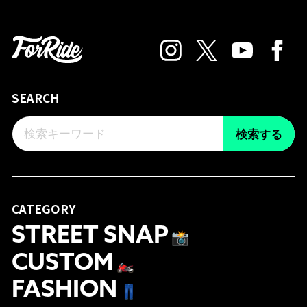
SEARCH
検索する
CATEGORY
STREET SNAP
📸
CUSTOM
🏍
FASHION
👖