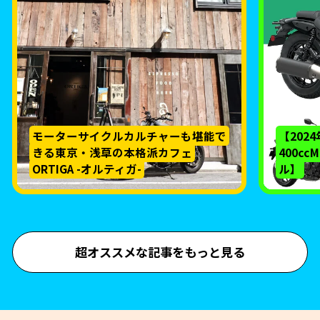
モーターサイクルカルチャーも堪能で
【202
きる東京・浅草の本格派カフェ
400c
ORTIGA -オルティガ-
ル】
超オススメな記事をもっと見る