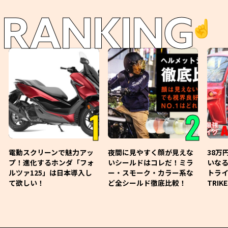
RANKING
☝️
1
2
電動スクリーンで魅力アッ
夜間に見やすく顔が見えな
38万
プ！進化するホンダ「フォ
いシールドはコレだ！ミラ
いな
ルツァ125」は日本導入し
ー・スモーク・カラー系な
トライ
て欲しい！
ど全シールド徹底比較！
TRIK