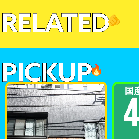
RELATED
🫵
PICKUP
🔥