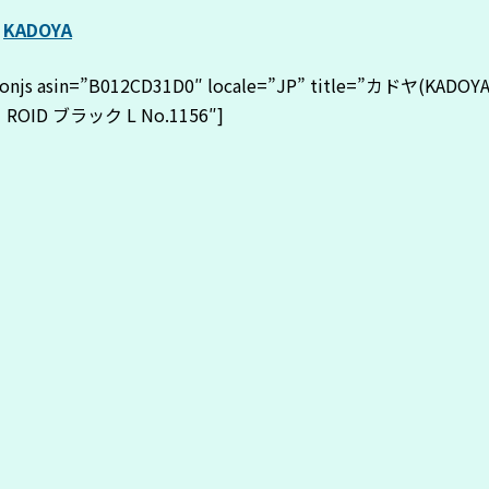
–
KADOYA
onjs asin=”B012CD31D0″ locale=”JP” title=”カドヤ(KADOY
ROID ブラック L No.1156″]