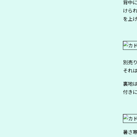
背中
けら
を上
別売
それ
裏地
付き
暑さ寒