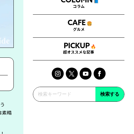
COLUMN
📘
コラム
CAFE
🍔
グルメ
PICKUP
🔥
超オススメな記事
検索する
ょう
は素晴
す！