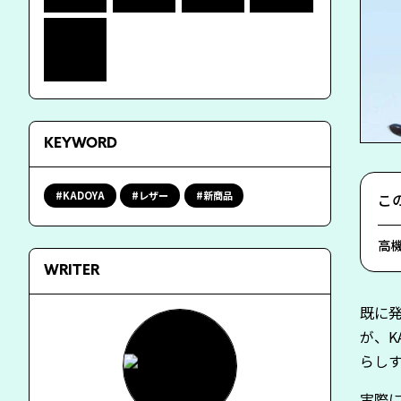
KEYWORD
KADOYA
レザー
新商品
こ
高機
WRITER
既に
が、K
らし
実際