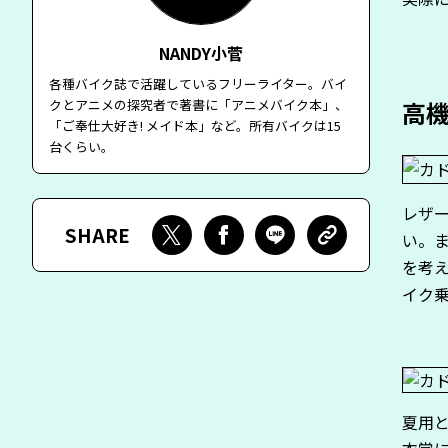
NANDY小菅
各種バイク誌で活躍しているフリーライター。バイ
クとアニメの探究者で著書に「アニメバイク本」、
高機
「ご奉仕大好き! メイド本」など。所有バイクは15
台くらい。
レザ
SHARE
い。
を考
イク
夏用