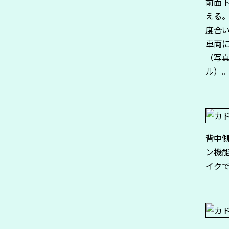
前面
える
度合
車両
（写真
ル）
背中
ン機
イク