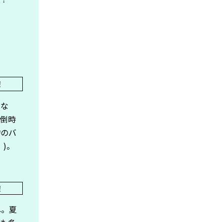
はな
転倒時
物のバ
)。
ね。夏