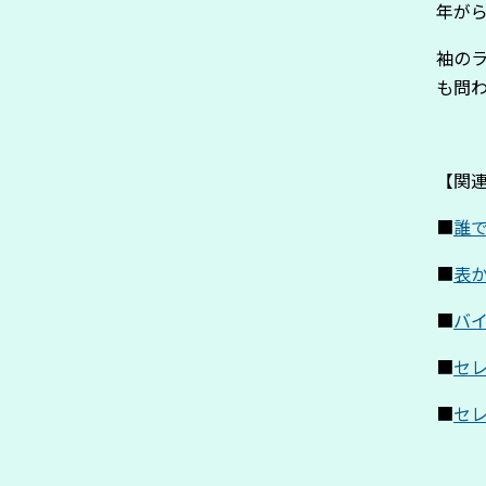
年が
袖の
も問
【関
■
誰
■
表
■
バ
■
セ
■
セ