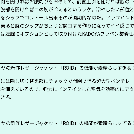
下側を開ければお腹周りを冷やせて、前面上側を開ければ脇の
。腕部を開ければ二の腕が冷えるというワケ。冷やしたい部位
いをジップでコントール出来るのが画期的なのだ。アップハン
に乗ると腕のジップがちょうど開口する作りになってイイ感じ
は左腕にオプションとして取り付けたKADOYAワッペン装着
。
側には隠し切り替え部にチャックで開閉できる超大型ベンチレ
能を備えているので、強力にインテイクした空気を効率的にア
できる。