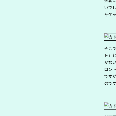
衣裳
いで
ャケ
そこで
ト」
かな
ロン
です
ので