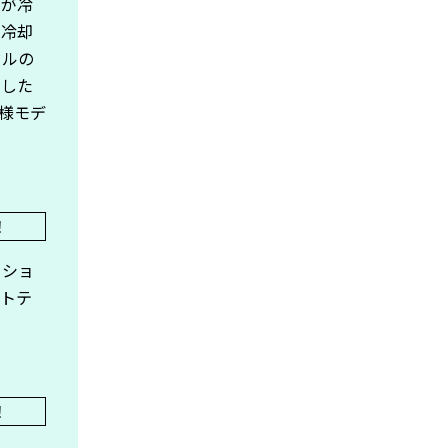
下が冷
と冷却
ドルの
でした
仕様モデ
ーショ
ウトテ