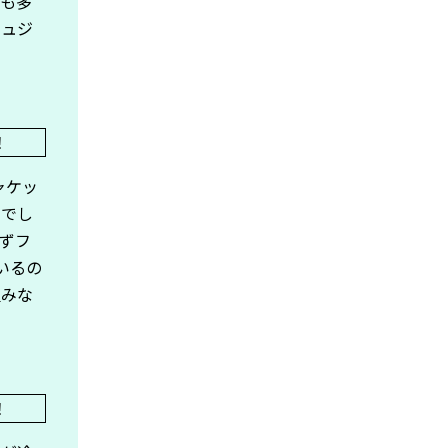
人も多
シュジ
ャケッ
トでし
ずフ
いるの
組みな