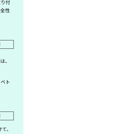
取り付
安全性
とは、
てベト
けて、