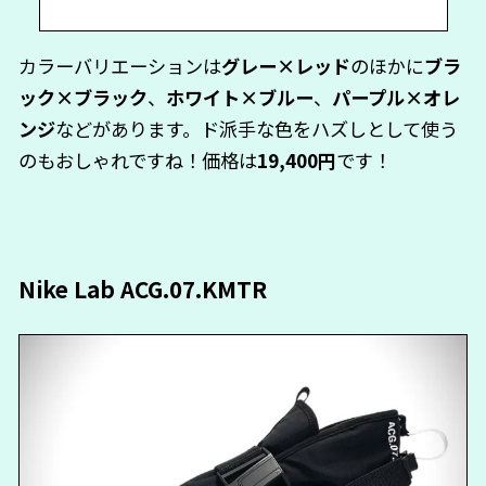
カラーバリエーションは
グレー×レッド
のほかに
ブラ
ック×ブラック
、
ホワイト×ブルー
、
パープル×オレ
ンジ
などがあります。ド派手な色をハズしとして使う
のもおしゃれですね！価格は
19,400円
です！
Nike Lab ACG.07.KMTR