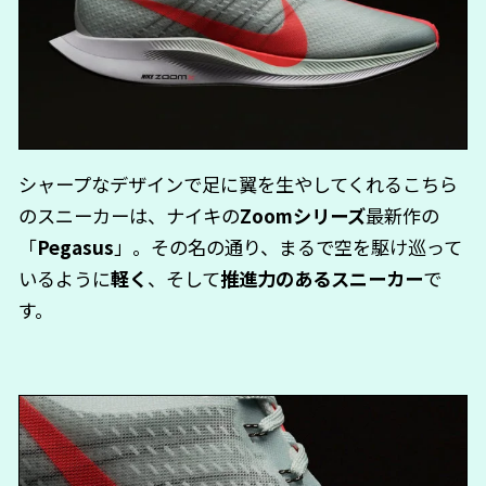
シャープなデザインで足に翼を生やしてくれるこちら
のスニーカーは、ナイキの
Zoomシリーズ
最新作の
「
Pegasus
」。その名の通り、まるで空を駆け巡って
いるように
軽く
、そして
推進力のあるスニーカー
で
す。