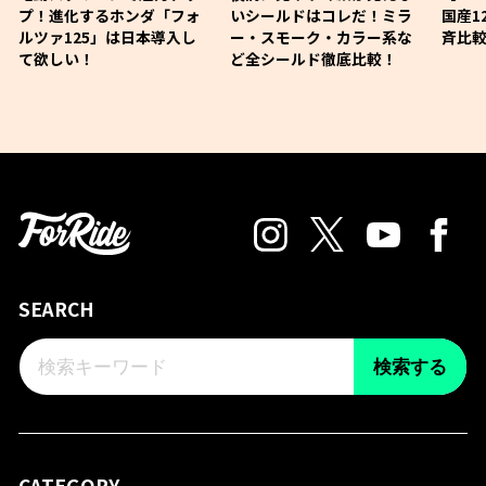
プ！進化するホンダ「フォ
いシールドはコレだ！ミラ
国産1
ルツァ125」は日本導入し
ー・スモーク・カラー系な
斉比較
て欲しい！
ど全シールド徹底比較！
SEARCH
検索する
CATEGORY