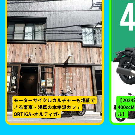
モーターサイクルカルチャーも堪能で
【202
きる東京・浅草の本格派カフェ
400c
ORTIGA -オルティガ-
ル】