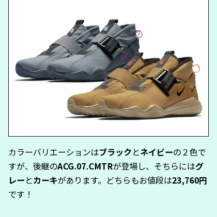
カラーバリエーションは
ブラック
と
ネイビー
の２色で
すが、後継の
ACG.07.CMTR
が登場し、そちらには
グ
レー
と
カーキ
があります。どちらもお値段は
23,760円
です！