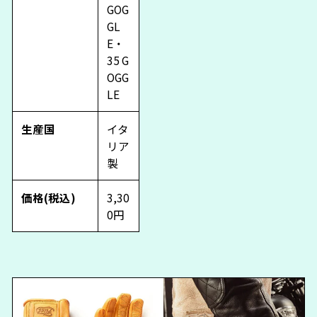
GOG
GL
E・
35 G
OGG
LE
生産国
イタ
リア
製
価格(税込)
3,30
0円