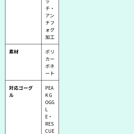
ッ
チ・
アン
チフ
ォグ
加工
素材
ポリ
カー
ボネ
ート
対応ゴーグ
PEA
ル
K G
OGG
L
E・
RES
CUE