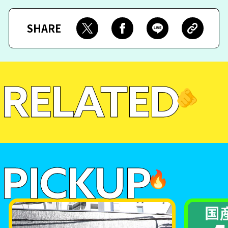
SHARE
RELATED
🫵
PICKUP
🔥