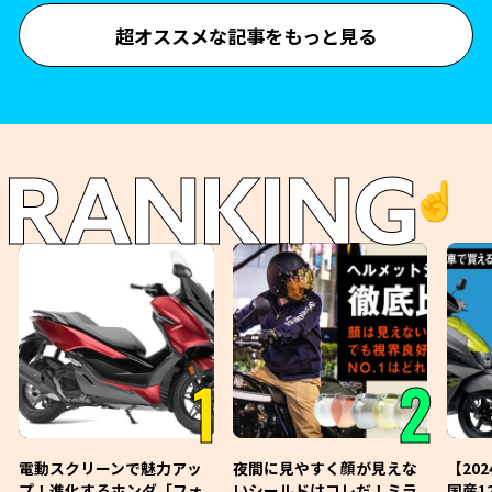
超オススメな記事をもっと見る
RANKING
☝️
1
2
電動スクリーンで魅力アッ
夜間に見やすく顔が見えな
【20
プ！進化するホンダ「フォ
いシールドはコレだ！ミラ
国産1