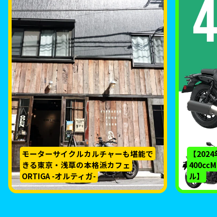
モーターサイクルカルチャーも堪能で
【202
きる東京・浅草の本格派カフェ
400c
ORTIGA -オルティガ-
ル】