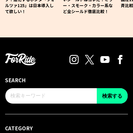
ルツァ125」は日本導入し
ー・スモーク・カラー系な
斉比較
て欲しい！
ど全シールド徹底比較！
SEARCH
検索する
CATEGORY