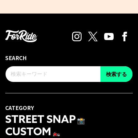
SEARCH
検索する
CATEGORY
STREET SNAP
📸
CUSTOM
🏍