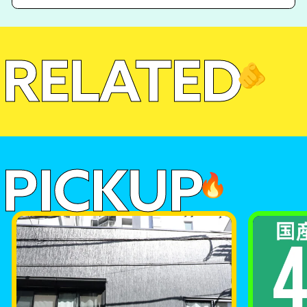
RELATED
🫵
PICKUP
🔥