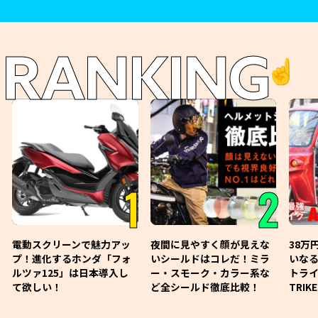
RANKING
☝️
1
2
電動スクリーンで魅力アッ
夜間に見やすく顔が見えな
38万
プ！進化するホンダ「フォ
いシールドはコレだ！ミラ
いな
ルツァ125」は日本導入し
ー・スモーク・カラー系な
トライ
て欲しい！
ど全シールド徹底比較！
TRIK