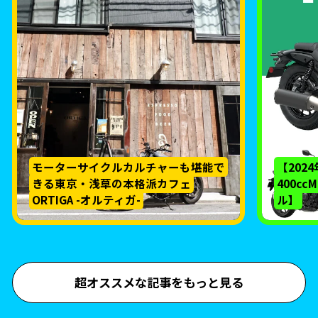
モーターサイクルカルチャーも堪能で
【202
きる東京・浅草の本格派カフェ
400c
ORTIGA -オルティガ-
ル】
超オススメな記事をもっと見る