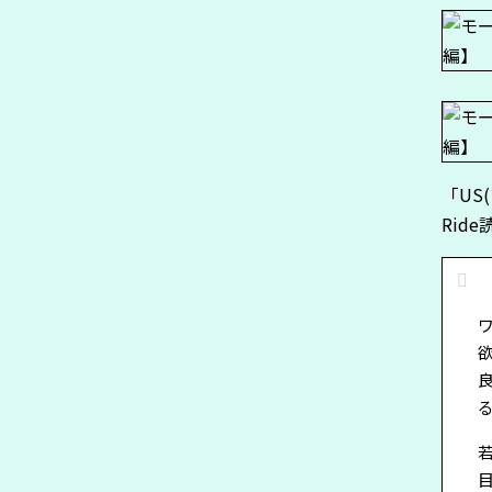
「US
Rid