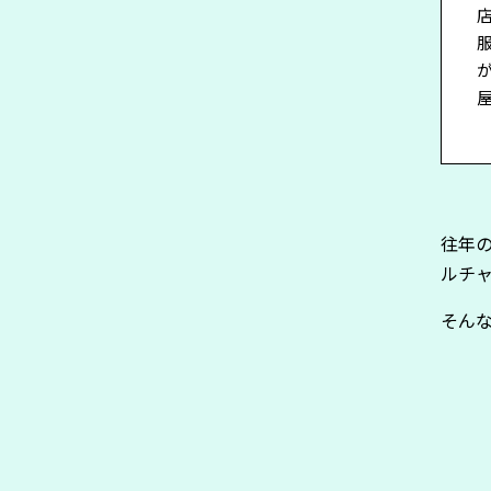
往年
ルチ
そん