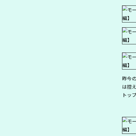
昨今
は控
トッ