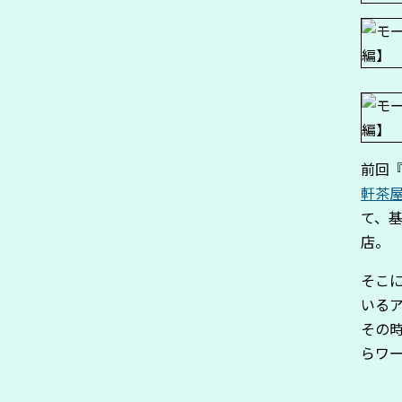
前回
軒茶
て、
店。
そこ
いる
その
らワ