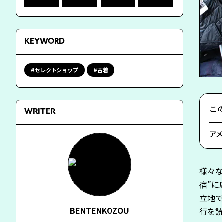
KEYWORD
セレクトショップ
古着
こ
WRITER
ア
様々
宿”に
立地
BENTENKOZOU
行を