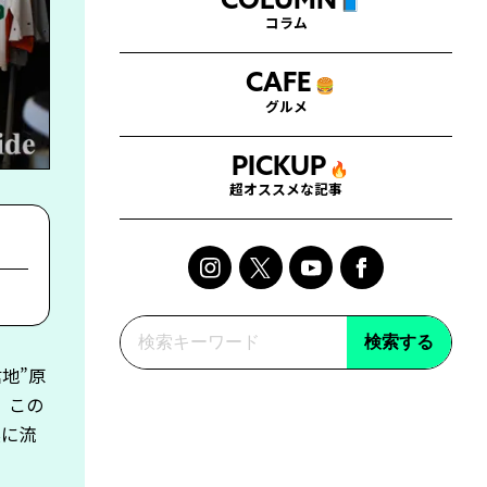
COLUMN
📘
コラム
CAFE
🍔
グルメ
PICKUP
🔥
超オススメな記事
検索する
地”原
。この
実に流