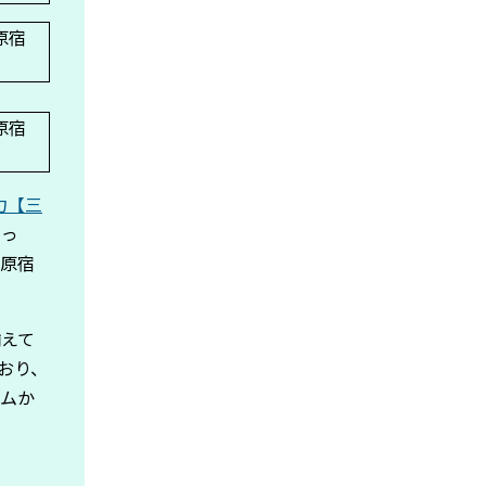
力【三
わっ
る原宿
揃えて
おり、
テムか