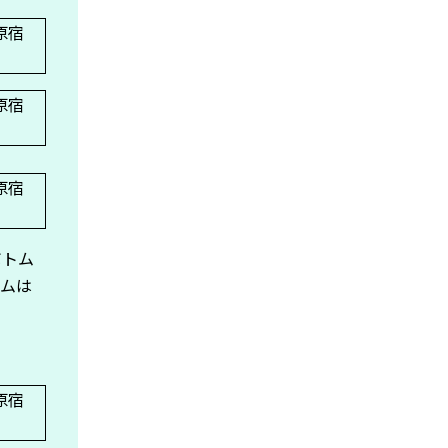
ボトム
テムは