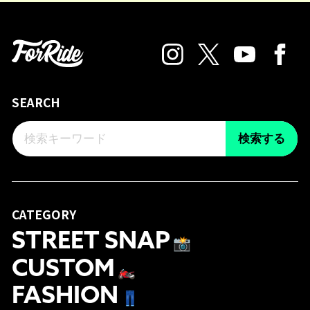
SEARCH
検索する
CATEGORY
STREET SNAP
📸
CUSTOM
🏍
FASHION
👖