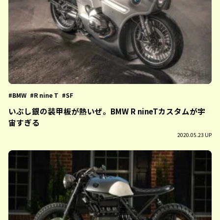
BMW
R nine T
SF
いぶし銀の装甲板が熱いぜ。BMW R nineTカスタムが宇
宙すぎる
2020.05.23 UP