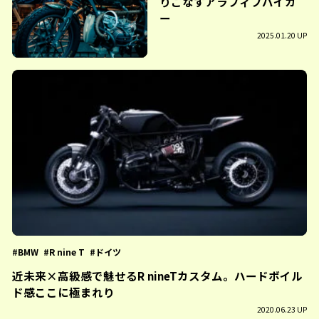
りこなすアラフィフバイカ
ー
2025.01.20 UP
BMW
R nine T
ドイツ
近未来×高級感で魅せるR nineTカスタム。ハードボイル
ド感ここに極まれり
2020.06.23 UP