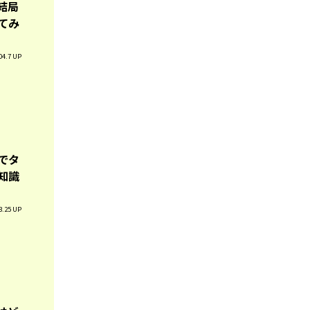
結局
てみ
04.7 UP
でタ
知識
3.25 UP