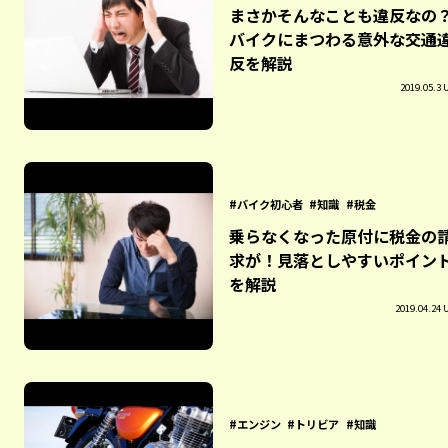
まさかそんなことも違反なの
バイクにまつわる意外な交通
反を解説
2019.05.3 
バイク初心者
知識
税金
乗らなくなった原付に税金の
求が！見落としやすいポイン
を解説
2019.04.24 
エンジン
トリビア
知識