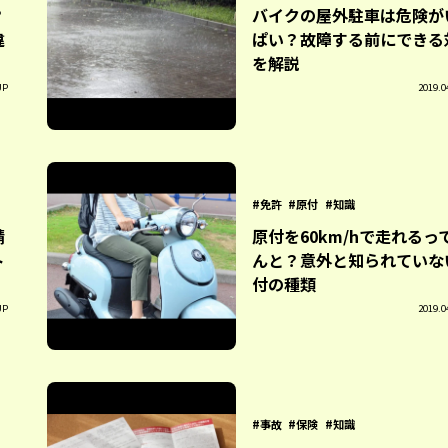
？
バイクの屋外駐車は危険が
違
ぱい？故障する前にできる
を解説
UP
2019.0
免許
原付
知識
請
原付を60km/hで走れるっ
ト
んと？意外と知られていな
付の種類
UP
2019.0
事故
保険
知識