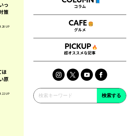
COLUMN
📘
いっ
コラム
対策
CAFE
🍔
4.28 UP
グルメ
PICKUP
🔥
超オススメな記事
てほ
い原
4.22 UP
検索する