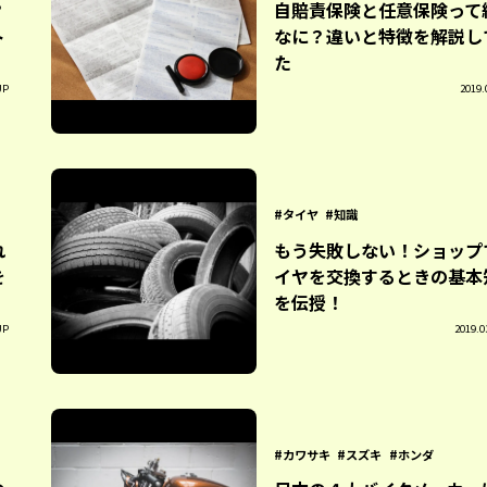
？
自賠責保険と任意保険って
ト
なに？違いと特徴を解説し
た
UP
2019.
タイヤ
知識
れ
もう失敗しない！ショップ
を
イヤを交換するときの基本
を伝授！
UP
2019.0
カワサキ
スズキ
ホンダ