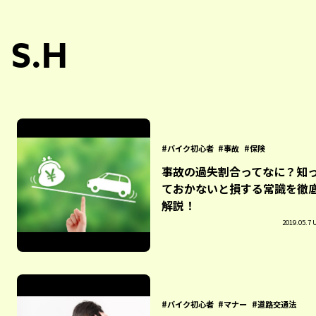
S.H
バイク初心者
事故
保険
事故の過失割合ってなに？知
ておかないと損する常識を徹
解説！
2019.05.7 
バイク初心者
マナー
道路交通法