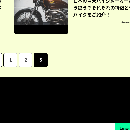
の
日本の４大バイクメーカー
本
う違う？それぞれの特徴と
バイクをご紹介！
UP
2019.0
1
2
3
検索