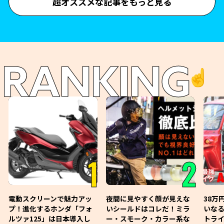
超オススメな記事をもっと見る
RANKING
☝️
1
2
電動スクリーンで魅力アッ
夜間に見やすく顔が見えな
38万
プ！進化するホンダ「フォ
いシールドはコレだ！ミラ
いな
ルツァ125」は日本導入し
ー・スモーク・カラー系な
トライ