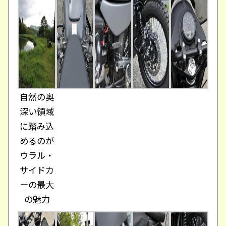
自然の奥
深い領域
に踏み込
めるのが
ウラル・
サイドカ
ーの最大
の魅力