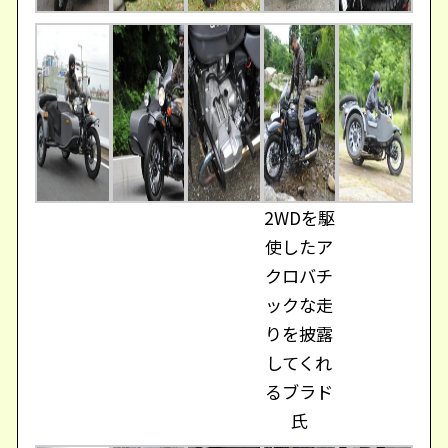
2WDを駆
使したア
クロバチ
ックな走
りを披露
してくれ
るブラド
氏