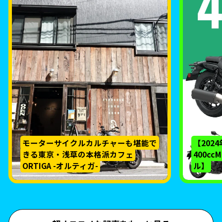
モーターサイクルカルチャーも堪能で
【202
きる東京・浅草の本格派カフェ
400c
ORTIGA -オルティガ-
ル】