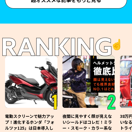
RANKING
☝️
1
2
電動スクリーンで魅力アッ
夜間に見やすく顔が見えな
38万
プ！進化するホンダ「フォ
いシールドはコレだ！ミラ
いな
ルツァ125」は日本導入し
ー・スモーク・カラー系な
トライ