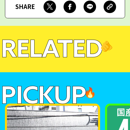
SHARE
RELATED
🫵
PICKUP
🔥