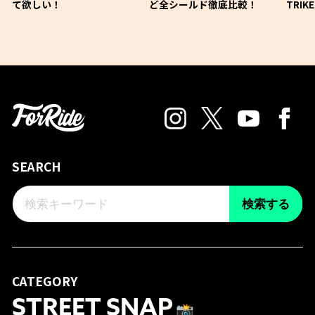
て欲しい！
ど全シールド徹底比較！
TRIK
SEARCH
検索する
CATEGORY
STREET SNAP
📸