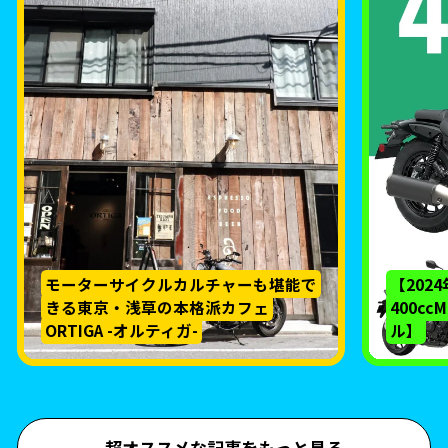
モーターサイクルカルチャーも堪能で
【202
きる東京・浅草の本格派カフェ
400c
ORTIGA -オルティガ-
ル】
超オススメな記事をもっと見る