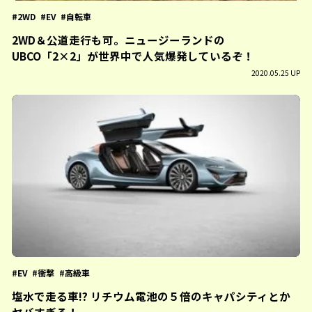
2WD
EV
自転車
2WD＆公道走行も可。ニュージーランドの
UBCO「2×2」が世界中で人気爆発しているぞ！
2020.05.25 UP
EV
衝撃
高級車
塩水で走る車!? リチウム電池の５倍のキャパシティとか
ヤバすぎる！