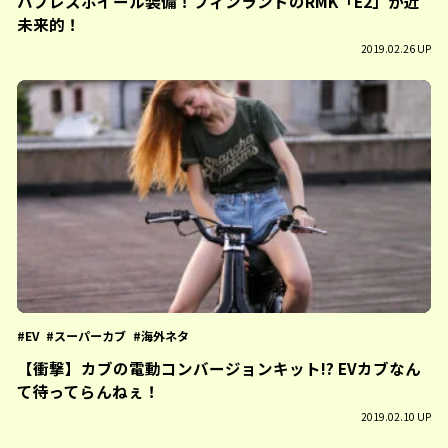
ハブレスホイール装備！フィンランドのRMK「E2」が近
未来的！
2019.02.26 UP
EV
スーパーカブ
海外ネタ
【衝撃】カブの電動コンバージョンキット!? EVカブなん
て待ってらんねぇ！
2019.02.10 UP