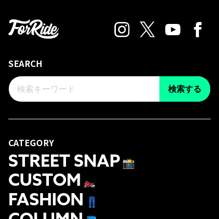
SEARCH
検索する
CATEGORY
STREET SNAP
📸
CUSTOM
🏍
FASHION
👖