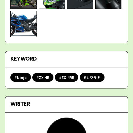
KEYWORD
Ninja
ZX-4R
ZX-4RR
カワサキ
WRITER