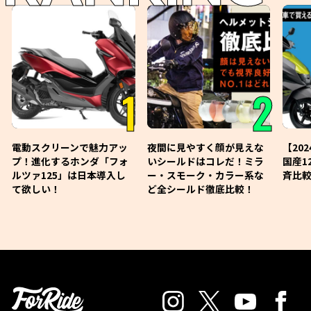
1
2
電動スクリーンで魅力アッ
夜間に見やすく顔が見えな
【20
プ！進化するホンダ「フォ
いシールドはコレだ！ミラ
国産1
ルツァ125」は日本導入し
ー・スモーク・カラー系な
斉比較
て欲しい！
ど全シールド徹底比較！