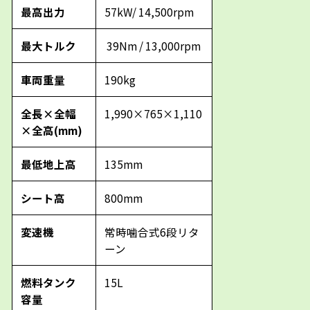
最高出力
57kW/ 14,500rpm
最大トルク
39Nm / 13,000rpm
車両重量
190kg
全長×全幅
1,990×765×1,110
×全高(mm)
最低地上高
135mm
シート高
800mm
変速機
常時噛合式6段リタ
ーン
燃料タンク
15L
容量