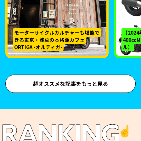
モーターサイクルカルチャーも堪能で
【202
きる東京・浅草の本格派カフェ
400c
ORTIGA -オルティガ-
ル】
超オススメな記事をもっと見る
RANKING
☝️