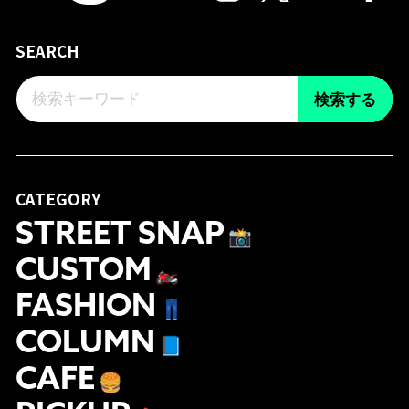
SEARCH
検索する
CATEGORY
STREET SNAP
📸
CUSTOM
🏍
FASHION
👖
COLUMN
📘
CAFE
🍔