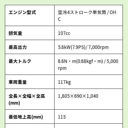
エンジン型式
空冷4ストローク単気筒 / OH
C
排気量
107cc
最高出力
5.8kW(7.9PS)/ 7,000rpm
最大トルク
8.6N・m(0.88kgf・m) / 5,000
rpm
車両重量
117kg
全長×全幅×全高
1,805×690×1,040
(mm)
最低地上高(mm)
115