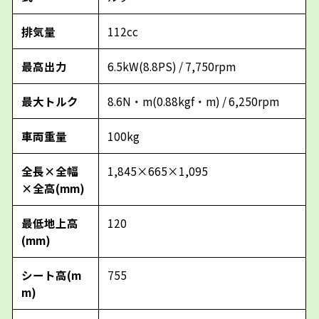
排気量
112cc
最高出力
6.5kW(8.8PS) / 7,750rpm
最大トルク
8.6N・m(0.88kgf・m) / 6,250rpm
車両重量
100kg
全長×全幅
1,845×665×1,095
×全高(mm)
最低地上高
120
(mm)
シート高(m
755
m)