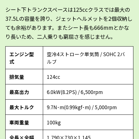
シート下トランクスペースは125ccクラスでは最大の
37.5Lの容量を誇り、ジェットヘルメットを2個収納し
ても余裕があります。またシート長も666mmとかな
り長いため、二人乗りも窮屈さを感じません。
エンジン型
空冷4ストローク単気筒 / SOHC 2バ
式
ルブ
排気量
124cc
最高出力
6.0kW(8.2PS) / 6,500rpm
最大トルク
9.7N･m(0.99kgf･m) / 5,000rpm
車両重量
100kg
全長×全幅
1,790×730×1,145