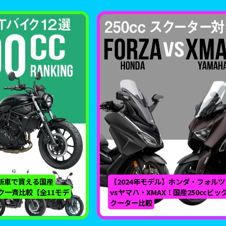
】新車で買える国産
【2024年モデル】ホンダ・フォルツ
イク一斉比較【全11モデ
vsヤマハ・XMAX！国産250ccビッ
クーター比較