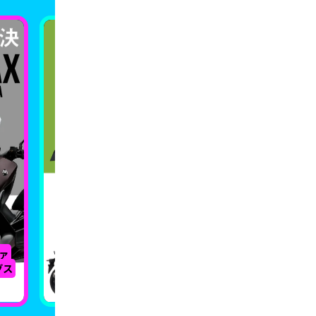
ァ
【2024年版】新車で買える国産
グス
250ccMTバイク一斉比較【全13モデ
【202
ル】
バイク