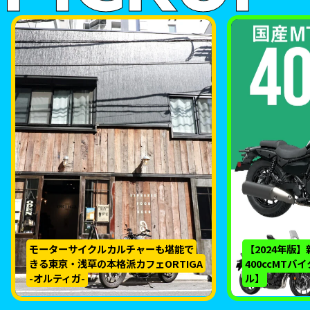
モーターサイクルカルチャーも堪能で
【2024年版
きる東京・浅草の本格派カフェORTIGA
400ccMTバ
-オルティガ-
ル】