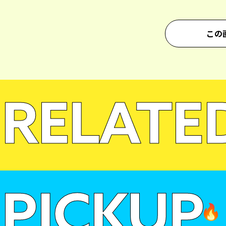
この
RELATE
PICKUP
🔥