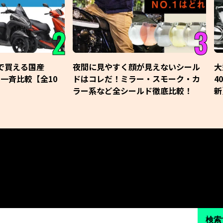
2
3
車で買える国産
夜間に見やすく顔が見えないシール
大
を一斉比較【全10
ドはコレだ！ミラー・スモーク・カ
4
ラー系など全シールド徹底比較！
新
検索