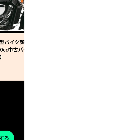
4
型バイク顔負け！大柄な車体の
【まさに良品計画】ホン
00cc中古バイク10選【2022年最
品のコラボで誕生したペ
】
動バイク「素-MS01」
する