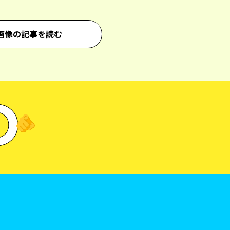
画像の記事を読む
D
🫵