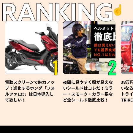
RANKING
☝️
1
2
電動スクリーンで魅力アッ
夜間に見やすく顔が見えな
38万
プ！進化するホンダ「フォ
いシールドはコレだ！ミラ
いな
ルツァ125」は日本導入し
ー・スモーク・カラー系な
トライ
て欲しい！
ど全シールド徹底比較！
TRIK