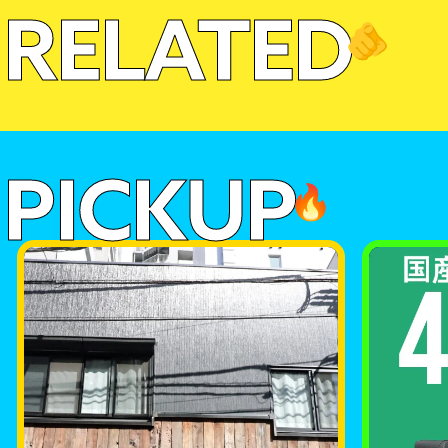
RELATED
🫵
PICKUP
🔥