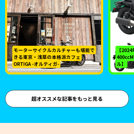
モーターサイクルカルチャーも堪能で
【202
きる東京・浅草の本格派カフェ
400c
ORTIGA -オルティガ-
ル】
超オススメな記事をもっと見る