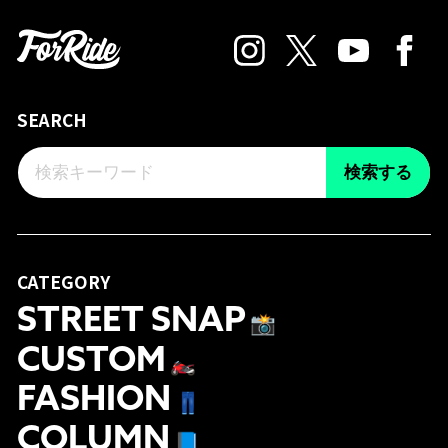
SEARCH
検索する
CATEGORY
STREET SNAP
📸
CUSTOM
🏍
FASHION
👖
COLUMN
📘