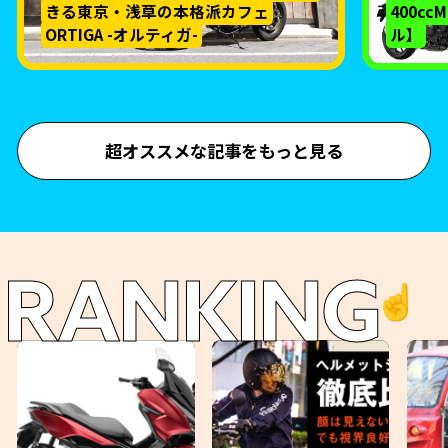
きる東京・浅草の本格派カフェ
400c
ORTIGA -オルティガ-
ル】
超オススメな記事をもっと見る
RANKING
☝️