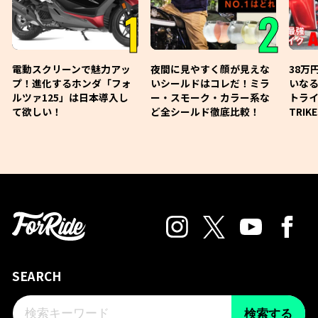
1
2
電動スクリーンで魅力アッ
夜間に見やすく顔が見えな
38万
プ！進化するホンダ「フォ
いシールドはコレだ！ミラ
いな
ルツァ125」は日本導入し
ー・スモーク・カラー系な
トライ
て欲しい！
ど全シールド徹底比較！
TRIK
SEARCH
検索する