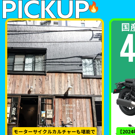
PICKUP
🔥
モーターサイクルカルチャーも堪能で
【202