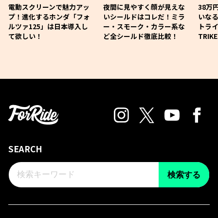
電動スクリーンで魅力アッ
夜間に見やすく顔が見えな
38万
プ！進化するホンダ「フォ
いシールドはコレだ！ミラ
いな
ルツァ125」は日本導入し
ー・スモーク・カラー系な
トライ
て欲しい！
ど全シールド徹底比較！
TRIK
SEARCH
検索する