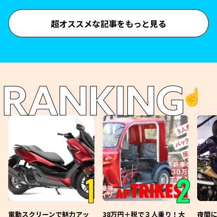
超オススメな記事をもっと見る
RANKING
☝️
1
2
電動スクリーンで魅力アッ
38万円＋税で３人乗り！大
夜間