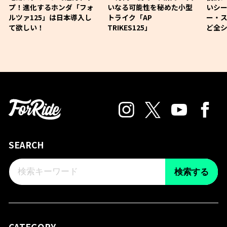
プ！進化するホンダ「フォ
いなる可能性を秘めた小型
いシ
ルツァ125」は日本導入し
トライク「AP
ー・
て欲しい！
TRIKES125」
ど全
SEARCH
検索する
CATEGORY