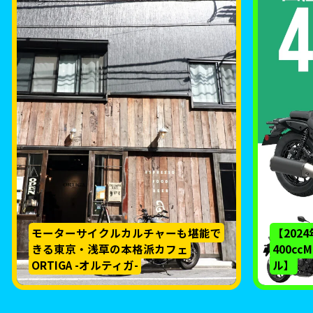
モーターサイクルカルチャーも堪能で
【202
きる東京・浅草の本格派カフェ
400c
ORTIGA -オルティガ-
ル】