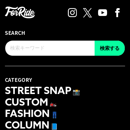
SEARCH
検索する
CATEGORY
STREET SNAP
📸
CUSTOM
🏍
FASHION
👖
COLUMN
📘