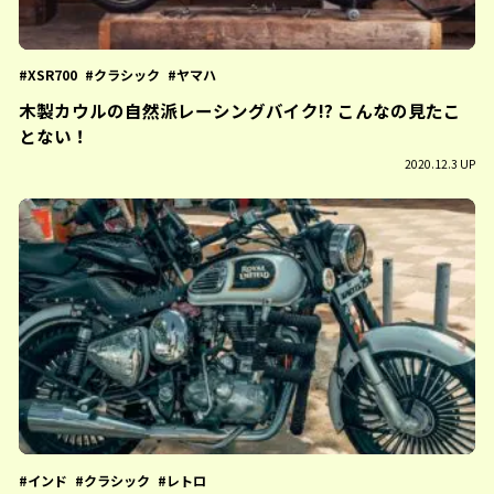
XSR700
クラシック
ヤマハ
木製カウルの自然派レーシングバイク!? こんなの見たこ
とない！
2020.12.3 UP
インド
クラシック
レトロ