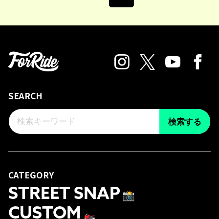
SEARCH
検索する
CATEGORY
STREET SNAP
📸
CUSTOM
🏍