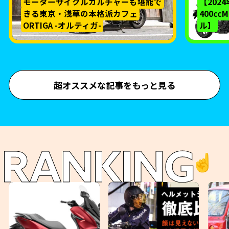
モーターサイクルカルチャーも堪能で
【202
きる東京・浅草の本格派カフェ
400c
ORTIGA -オルティガ-
ル】
超オススメな記事をもっと見る
RANKING
☝️