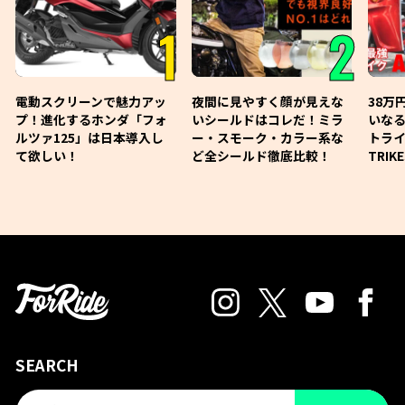
1
2
電動スクリーンで魅力アッ
夜間に見やすく顔が見えな
38万
プ！進化するホンダ「フォ
いシールドはコレだ！ミラ
いな
ルツァ125」は日本導入し
ー・スモーク・カラー系な
トライ
て欲しい！
ど全シールド徹底比較！
TRIK
SEARCH