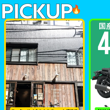
PICKUP
🔥