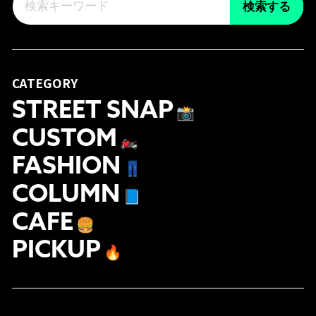
検索する
CATEGORY
STREET SNAP
📸
CUSTOM
🏍
FASHION
👖
COLUMN
📘
CAFE
🍔
PICKUP
🔥