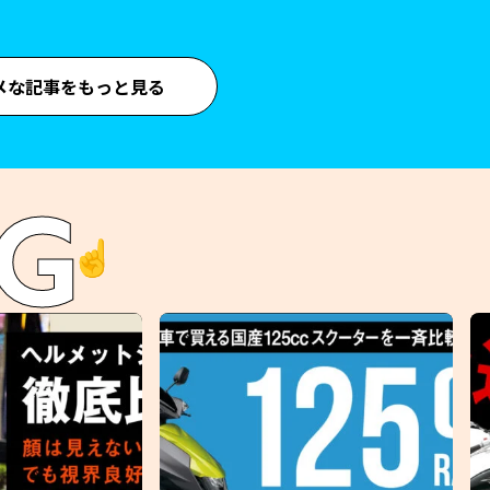
メな記事をもっと見る
G
☝️