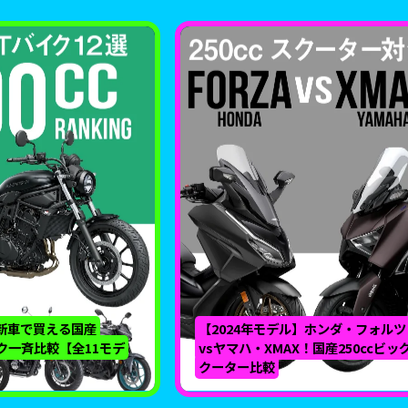
】新車で買える国産
【2024年モデル】ホンダ・フォルツ
イク一斉比較【全11モデ
vsヤマハ・XMAX！国産250ccビッ
クーター比較