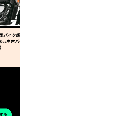
4
型バイク顔負け！大柄な車体の
38万円＋税で３人乗り
00cc中古バイク10選【2022年最
能性を秘めた小型トライ
】
TRIKES125」
する