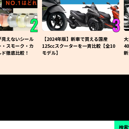
2
3
が見えないシール
【2024年版】新車で買える国産
大
ー・スモーク・カ
125ccスクーターを一斉比較【全10
4
ルド徹底比較！
モデル】
新
検索