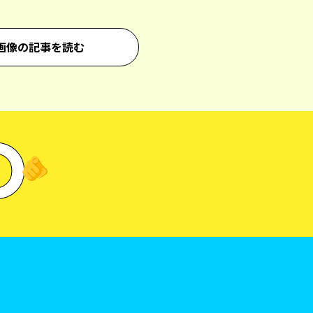
画像の記事を読む
D
🫵