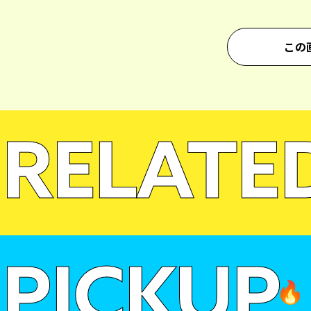
この
RELATE
PICKUP
🔥