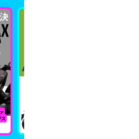
ァ
【2024年版】新車で買える国産
グス
250ccMTバイク一斉比較【全13モデ
【202
ル】
バイク