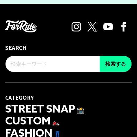
SEARCH
検索する
CATEGORY
STREET SNAP
📸
CUSTOM
🏍
FASHION
👖