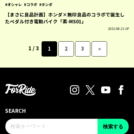
オシャレ
コラボ
ホンダ
【まさに良品計画】ホンダ×無印良品のコラボで誕生し
たペダル付き電動バイク「素-MS01」
2022.08.21 UP
1 / 3
1
2
3
»
SEARCH
検索する