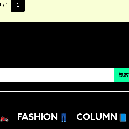
1 / 1
1
検索
🏍
FASHION
👖
COLUMN
📘