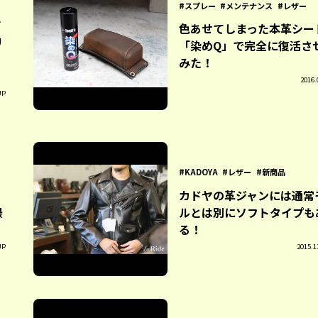
スプレー
メンテナンス
レザー
ザ
色あせてしまった本革シー
リ
「染めQ」で完全に復活さ
みた！
2016.
UP
KADOYA
レザー
新商品
カドヤの革ジャンには通常
最
ルとは別にソフトタイプも
る！
UP
2015.1