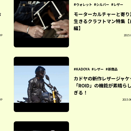
ウォレット
シルバー
レザー
お
モーターカルチャーと寄り
生きるクラフトマン特集【
編】
UP
2015.
KADOYA
レザー
新商品
カドヤの新作レザージャケ
「ROID」の機能が素晴ら
ぎる！
UP
2015.0