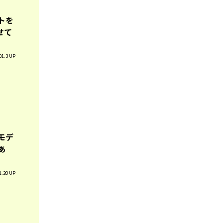
トを
せて
01.3 UP
モデ
あ
1.20 UP