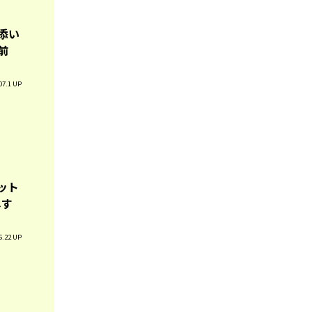
添い
前
07.1 UP
ット
しす
6.22 UP