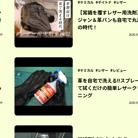
ケミカル
デイトナ
レザー
ン
【常識を覆すレザー用洗剤
さ
ジャン＆革パンも自宅で丸
の時代！
UP
2020.0
ケミカル
レザー
レビュー
革を自宅で洗える!!スプレ
っ
て拭くだけの簡単レザーク
ニング
UP
2020.0