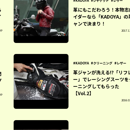
KADOYA
ジャケット
レザー
る
革にもこだわろう！本物志
イ
イダーなら「KADOYA」の
ャンで決まり！
UP
2017.1
KADOYA
クリーニング
レザー
革ジャンが洗える!?「リフ
門
ー」でレーシングスーツを
プ
ーニングしてもらった
【Vol.2】
UP
2016.0