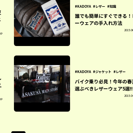
KADOYA
レザー
知識
夏
誰でも簡単にすぐできる！
ニ
ーウェアの手入れ方法
2015.0
UP
KADOYA
ジャケット
レザー
し
バイク乗り必見！今年の春
え
選ぶべきレザーウェア5選!!
2015.0
UP