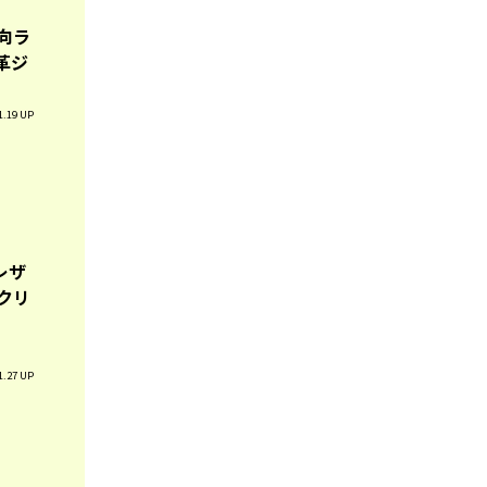
向ラ
革ジ
1.19 UP
レザ
クリ
1.27 UP