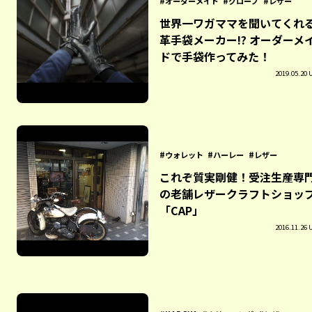
オーダーメイド
グローブ
レザー
世界一ワガママを聞いてくれ
革手袋メーカー!? オーダーメ
ドで手袋作ってみた！
2019.05.20 
ウォレット
ハーレー
レザー
これぞ質実剛健！受注生産専
の老舗レザークラフトショッ
「CAP」
2016.11.26 