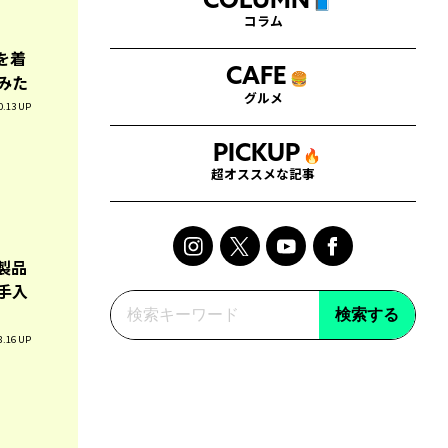
COLUMN
📘
コラム
を着
CAFE
みた
🍔
グルメ
0.13 UP
PICKUP
🔥
超オススメな記事
製品
手入
検索する
8.16 UP