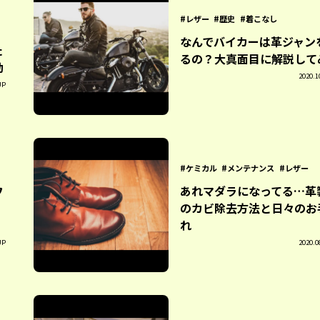
レザー
歴史
着こなし
。
なんでバイカーは革ジャン
た
るの？大真面目に解説して
動
2020.1
UP
ケミカル
メンテナンス
レザー
フ
あれマダラになってる…革
のカビ除去方法と日々のお
れ
UP
2020.0