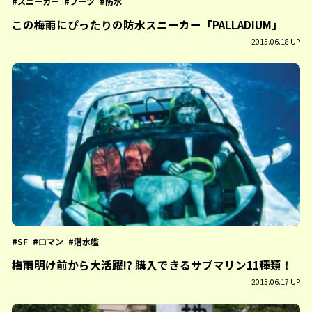
スニーカー
ブーツ
防水
この梅雨にぴったりの防水スニーカー「PALLADIUM」
2015.06.18 UP
SF
ロマン
潜水艦
梅雨明け前から大活躍!? 購入できるサブマリン11種類！
2015.06.17 UP