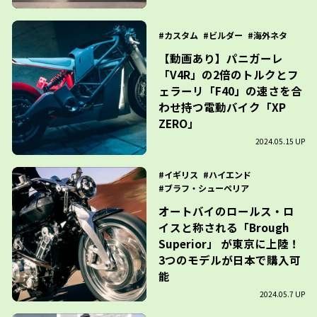
カスタム
ビルダー
海外ネタ
【動画あり】パニガーレ
「V4R」の2倍のトルクとフ
ェラーリ「F40」の速さを合
わせ持つ電動バイク「XP
ZERO」
2024.05.15 UP
イギリス
ハイエンド
ブラフ・シューペリア
オートバイのロールス・ロ
イスと称される「Brough
Superior」 が東京に上陸！
3つのモデルが日本で購入可
能
2024.05.7 UP