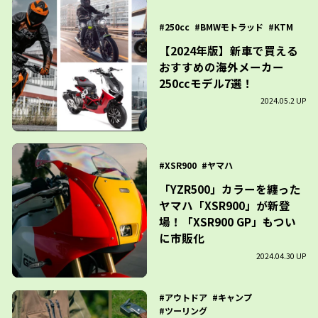
250cc
BMWモトラッド
KTM
【2024年版】新車で買える
おすすめの海外メーカー
250ccモデル7選！
2024.05.2 UP
XSR900
ヤマハ
「YZR500」カラーを纏った
ヤマハ「XSR900」が新登
場！「XSR900 GP」もつい
に市販化
2024.04.30 UP
アウトドア
キャンプ
ツーリング