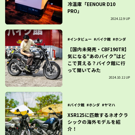
冷温庫「EENOUR D10
PRO」
2024.12.9 UP
インタビュー
バイク館
ホンダ
【国内未発売・CBF190TR】
気になる“あのバイク”はど
こで買える？バイク館に行
って聞いてみた
2024.10.11 UP
バイク館
ホンダ
ヤマハ
XSR125に匹敵するネオクラ
シックの海外モデルを紹
介！