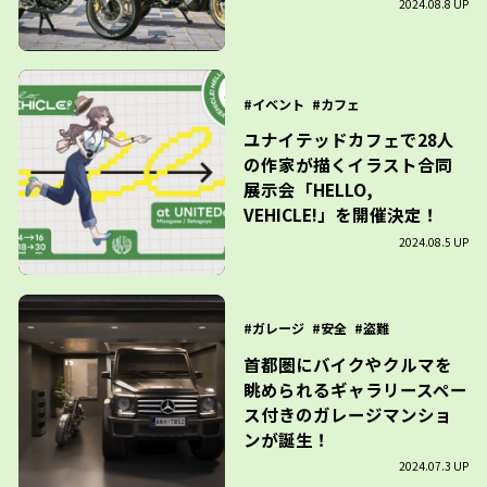
2024.08.8 UP
イベント
カフェ
ユナイテッドカフェで28人
の作家が描くイラスト合同
展示会「HELLO,
VEHICLE!」を開催決定！
2024.08.5 UP
ガレージ
安全
盗難
首都圏にバイクやクルマを
眺められるギャラリースペー
ス付きのガレージマンショ
ンが誕生！
2024.07.3 UP