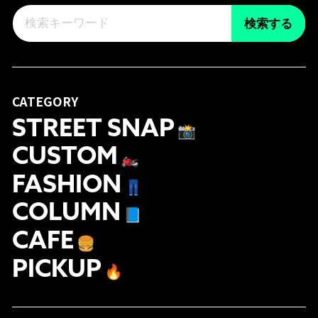
検索する
CATEGORY
STREET SNAP
📸
CUSTOM
🏍
FASHION
👖
COLUMN
📘
CAFE
🍔
PICKUP
🔥