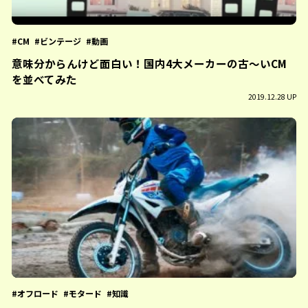
CM
ビンテージ
動画
意味分からんけど面白い！国内4大メーカーの古〜いCM
を並べてみた
2019.12.28 UP
オフロード
モタード
知識